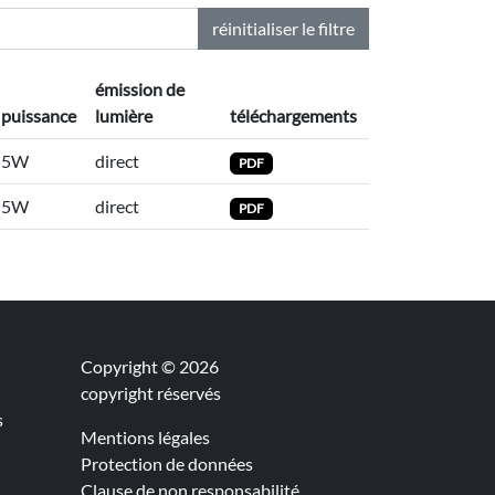
réinitialiser le filtre
émission de
puissance
lumière
téléchargements
5W
direct
PDF
5W
direct
PDF
Copyright © 2026
copyright réservés
s
Mentions légales
Protection de données
Clause de non responsabilité