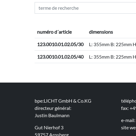
numéro d´article
dimensions
123.0010.01.02.05/30
L: 355mm B: 225mm 
123.0010.01.02.05/40
L: 355mm B: 225mm 
bpe:LICHT GmbH & Co.KG
téléph
directeur général:
fax: +
Justin Baulmann
e-mail
Gut Nierhof 3
site w
59757 Arnsberg