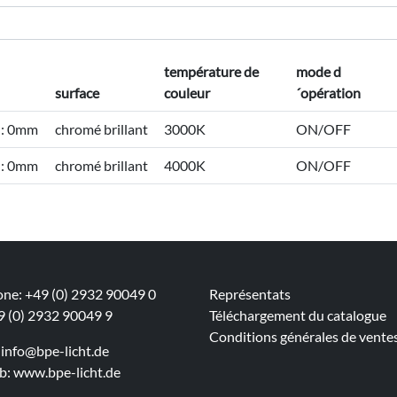
température de
mode d
surface
couleur
´opération
H: 0mm
chromé brillant
3000K
ON/OFF
H: 0mm
chromé brillant
4000K
ON/OFF
one: +49 (0) 2932 90049 0
Représentats
49 (0) 2932 90049 9
Téléchargement du catalogue
Conditions générales de vente
:
info@bpe-licht.de
eb:
www.bpe-licht.de